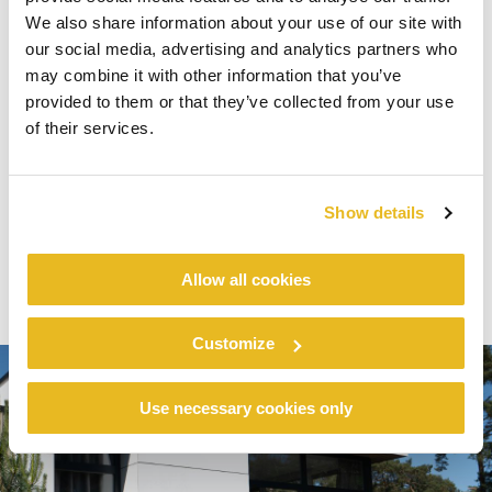
EuroNews : « Les gens socialisent moins, les
We also share information about your use of our site with
gens restent à la maison et ils restent à la maison
our social media, advertising and analytics partners who
dans ces environnements très confortables,
may combine it with other information that you’ve
réconfortants et très domestiques. » Il pense que
provided to them or that they’ve collected from your use
les années à venir verront une tendance au
of their services.
confort dans l' architecture et le design
extérieur.
Show details
Allow all cookies
Customize
Use necessary cookies only