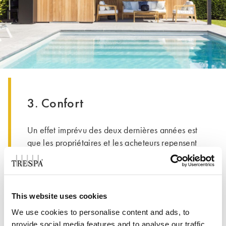
3. Confort
Un effet imprévu des deux dernières années est
que les propriétaires et les acheteurs repensent
leur relation avec leur maison. Au lieu que le
décor et l'apparence soient tournés vers
l'extérieur - pour les visiteurs, les voisins et les
agents immobiliers - les maisons deviennent
This website uses cookies
également des oasis personnelles. La designer
We use cookies to personalise content and ads, to
Laurence Llewelyn-Bowen a déclaré à
provide social media features and to analyse our traffic.