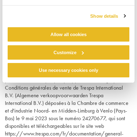
Trespa aura le droit d’utiliser ces Matériels, de les copier
ou de les exploiter commercialement, et ce dans le sens
Show details
le plus large, sans vous devoir de rémunération et sans
devoir respecter la confidentialité des Matériels
Allow all cookies
concernés.
Conditions générales
Customize
Les communications écrites ou orales, offres, devis,
Use necessary cookies only
ventes, fournitures, livraisons et/ou contrats ainsi que les
prestations de Trespa qui s’y rapportent sont régis par les
Conditions générales de vente de Trespa International
B.V. (Algemene verkoopvoorwaarden Trespa
International B.V.) déposées à la Chambre de commerce
et d'industrie Noord- en Midden-Limburg à Venlo (Pays-
Bas) le 9 mai 2023 sous le numéro 24270677, qui sont
disponibles et téléchargeables sur le site web
https://www.trespa.com/fr/documentation/general-