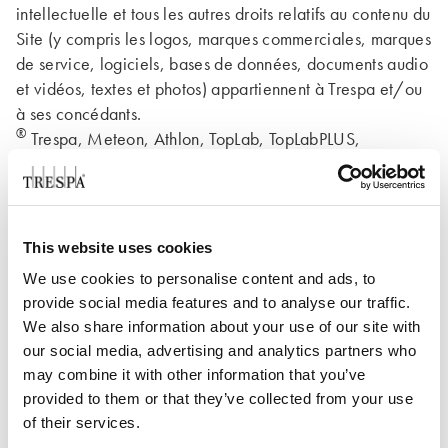
intellectuelle et tous les autres droits relatifs au contenu du
Site (y compris les logos, marques commerciales, marques
de service, logiciels, bases de données, documents audio
et vidéos, textes et photos) appartiennent à Trespa et/ou
à ses concédants.
®
Trespa, Meteon, Athlon, TopLab, TopLabPLUS,
TopLabECO-FIBRE, Virtuon, Volkern, Trespa Essentials et
Mystic Metallics sont des marques déposées de Trespa.
Idées et suggestions communiquées
This website uses cookies
par le visiteur
We use cookies to personalise content and ads, to
provide social media features and to analyse our traffic.
Dans le cas où vous posteriez, sans y avoir été invité, des
We also share information about your use of our site with
idées et/ou matériels sur le présent Site, y compris, sans
our social media, advertising and analytics partners who
s’y limiter, des textes, images, sons, logiciels ou
may combine it with other information that you’ve
informations (ci-après dénommés : les « Matériels ») ou
provided to them or that they’ve collected from your use
dans le cas où vous les communiqueriez à Trespa par
of their services.
courrier électronique ou autrement sans y avoir été invité,