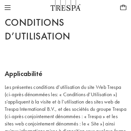
Trespa
CONDITIONS
PANNEAUX POUR EXTÉRIEURS
D’UTILISATION
CLINS POUR EXTÉRIEURS
TRESPA® METEON®
PANNEAUX POUR INTÉRIEURS
PURA® NFC
TRESPA® IZEON®
INSPIRATION
TRESPA® TOPLAB®
DÉVELOPPEMENT DURABLE
PROJETS
Applicabilité
TRESPA SECOND LIFE
CASE STUDIES
CARRIÈRES
Les présentes conditions d’utilisation du site Web Trespa
NOTRE VISION ET NOS VALEURS
PROGRAMME DE REPRISE DES PALETTES TRESPA
(ci-après dénommées les: « Conditions d’Utilisation »)
PURA® NFC VISUALISER
CONTACT
s’appliquent à la visite et à l’utilisation des sites web de
À PROPOS DE NOUS
Trespa International B.V., et des sociétés du groupe Trespa
Trouvez un revendeur
FR/FR
(ci-après conjointement dénommées : « Trespa » et les
HISTORIQUE
sites web conjointement dénommés : le « Site ») ainsi
FOCUS SUR LA QUALITÉ