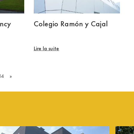
ency
Colegio Ramón y Cajal
Lire la suite
14
»