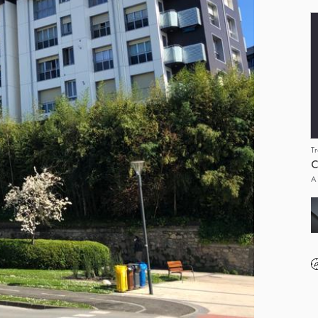
T
C
A