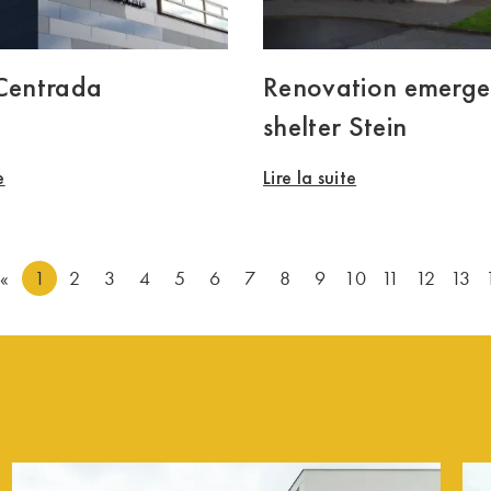
 Centrada
Renovation emerg
shelter Stein
e
Lire la suite
«
1
2
3
4
5
6
7
8
9
10
11
12
13