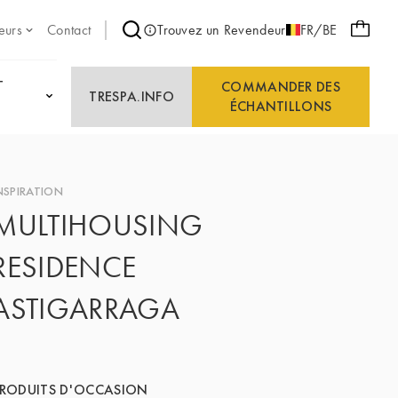
eurs
Contact
Trouvez un Revendeur
FR/BE
T
COMMANDER DES
TRESPA.INFO
ÉCHANTILLONS
NSPIRATION
MULTIHOUSING
RESIDENCE
ASTIGARRAGA
RODUITS D'OCCASION