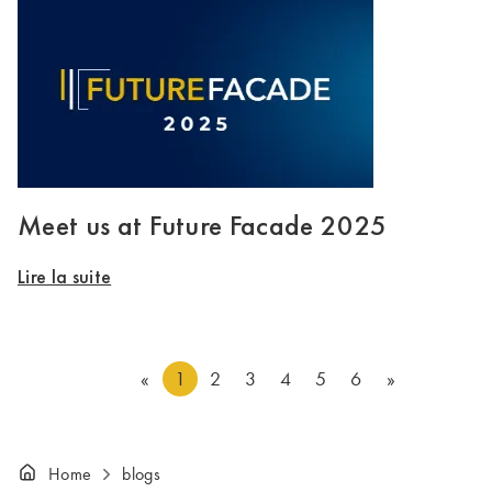
Meet us at Future Facade 2025
Lire la suite
«
1
2
3
4
5
6
»
Home
blogs