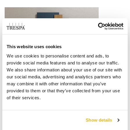
This website uses cookies
We use cookies to personalise content and ads, to
provide social media features and to analyse our traffic.
FJORD : Un voyage inspiré par
We also share information about your use of our site with
our social media, advertising and analytics partners who
l’élégance naturelle de Trespa®
may combine it with other information that you’ve
Meteon®
provided to them or that they’ve collected from your use
of their services.
Show details
Lire la suite