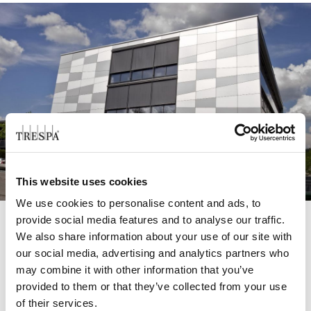
This website uses cookies
We use cookies to personalise content and ads, to
provide social media features and to analyse our traffic.
We also share information about your use of our site with
L’assurance d’une qualité haut
our social media, advertising and analytics partners who
de gamme
may combine it with other information that you’ve
provided to them or that they’ve collected from your use
®
®
Trespa
Meteon
est un stratifié compact haute
of their services.