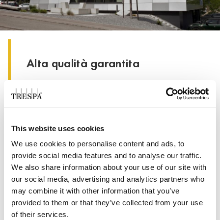
Alta qualità garantita
®
®
Trespa
Meteon
è un laminato decorativo
compatto ad alta pressione (HPL) con una
superficie integrata realizzata grazie
all’esclusiva tecnologia brevettata di Trespa,
This website uses cookies
Electron Beam Curing (EBC). La miscela
We use cookies to personalise content and ads, to
composta fino al 70% di fibre naturali e resine
provide social media features and to analyse our traffic.
termoindurenti, prodotta ad alta pressione e ad
We also share information about your use of our site with
alta temperatura, permette di realizzare
our social media, advertising and analytics partners who
pannelli molto stabili e densi, con un ottimo
may combine it with other information that you’ve
rapporto peso-resistenza.
provided to them or that they’ve collected from your use
of their services.
®
®
Scopri la collezione Trespa
Meteon
e