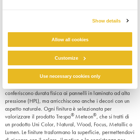
reimmagina il tuo prossimo progetto.
Show details
Allow all cookies
®
Scopri tutte le nostre finiture Trespa
Customize
®
Meteon
.
Use necessary cookies only
®
®
Trespa
Meteon
offre sette finiture che non solo
conferiscono durata fisica ai pannelli in laminato ad alta
pressione (HPL), ma arricchiscono anche i decori con un
aspetto naturale. Ogni finitura è selezionata per
®
®
valorizzare il prodotto Trespa
Meteon
, che si tratti di
un prodotto Uni Color, Natural, Wood, Focus, Metallic o
Lumen. Le finiture trasformano la superficie, permettendovi
di giocare con il colore, il motivo e la consistenza per