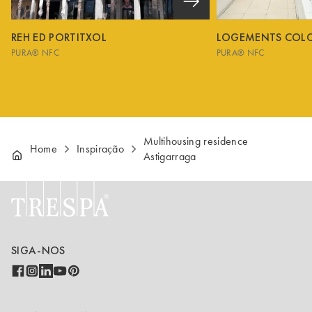
REH ED PORTITXOL
LOGEMENTS COL
PURA® NFC
PURA® NFC
Multihousing residence
Home
Inspiração
Astigarraga
SIGA-NOS