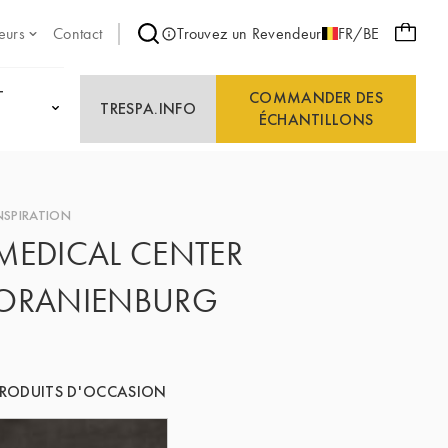
eurs
Contact
Trouvez un Revendeur
FR/BE
T
COMMANDER DES
TRESPA.INFO
ÉCHANTILLONS
NSPIRATION
MEDICAL CENTER
ORANIENBURG
RODUITS D'OCCASION