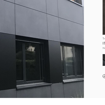
T
I
N