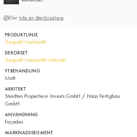
Eller
hitta en återförsäljare
PRODUKTLINJE
Trespa® Meteon®
DEKORSET
Trespa® Meteon® Naturals
YTBEHANDLING
Matt
ARKITEKT
Steidten Properties+ Invests GmbH / Haas Fertigbau
GmbH
ANVÄNDNING
Façades
MARKNADSSEGMENT