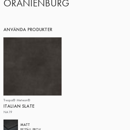
ORANIENBURG
DENNA GRUPP | TRESPA INTERNATIONAL
ANVÄNDA PRODUKTER
Trespa® Meteon®
ITALIAN SLATE
NA19
MATT
BESTÄLL PROV