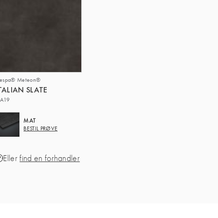
respa® Meteon®
TALIAN SLATE
A19
MAT
BESTIL PRØVE
Eller
find en forhandler