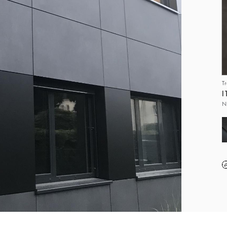
T
I
N