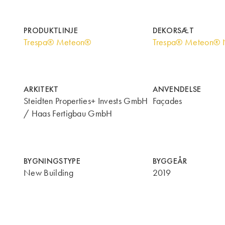
PRODUKTLINJE
DEKORSÆT
Trespa® Meteon®
Trespa® Meteon® N
ARKITEKT
ANVENDELSE
Steidten Properties+ Invests GmbH
Façades
/ Haas Fertigbau GmbH
BYGNINGSTYPE
BYGGEÅR
New Building
2019