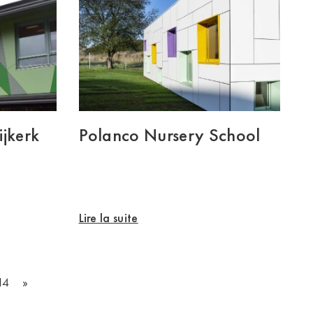
jkerk
Polanco Nursery School
Lire la suite
14
»