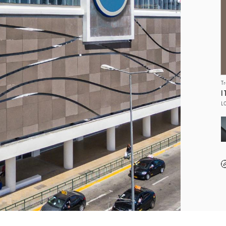
T
I
L