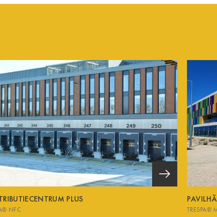
TRIBUTIECENTRUM PLUS
PAVILH
A® NFC
TRESPA® 