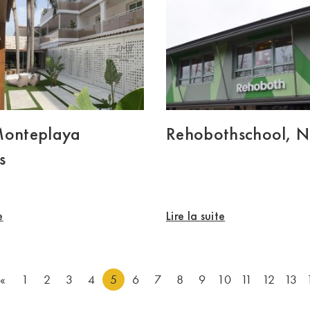
Monteplaya
Rehobothschool, Ni
s
e
Lire la suite
«
1
2
3
4
5
6
7
8
9
10
11
12
13