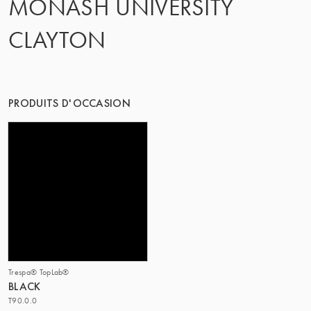
MONASH UNIVERSITY
CLAYTON
PRODUITS D'OCCASION
Trespa® TopLab®
BLACK
T90.0.0