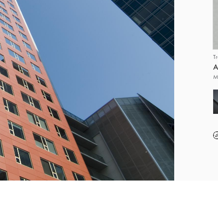
T
A
M