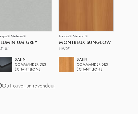
respa® Meteon®
Trespa® Meteon®
LUMINIUM GREY
MONTREUX SUNGLOW
51.0.1
NW07
SATIN
SATIN
COMMANDER DES
COMMANDER DES
ÉCHANTILLONS
ÉCHANTILLONS
Ou
trouver un revendeur