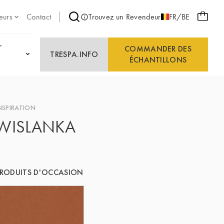
eurs
Contact
Trouvez un Revendeur
FR/BE
T
COMMANDER DES
TRESPA.INFO
ÉCHANTILLONS
NSPIRATION
WISLANKA
RODUITS D'OCCASION