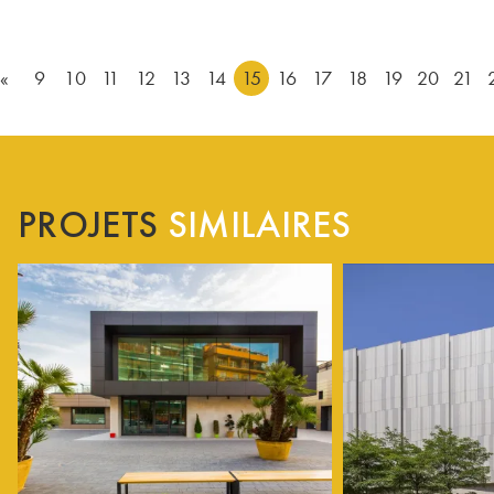
«
9
10
11
12
13
14
15
16
17
18
19
20
21
PROJETS
SIMILAIRES