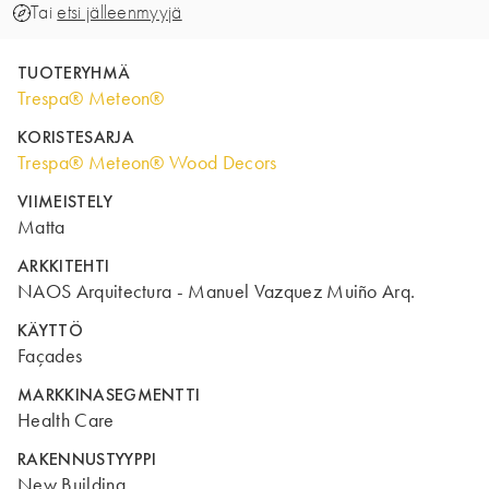
Tai
etsi jälleenmyyjä
TUOTERYHMÄ
Trespa® Meteon®
KORISTESARJA
Trespa® Meteon® Wood Decors
VIIMEISTELY
Matta
ARKKITEHTI
NAOS Arquitectura - Manuel Vazquez Muiño Arq.
KÄYTTÖ
Façades
MARKKINASEGMENTTI
Health Care
RAKENNUSTYYPPI
New Building