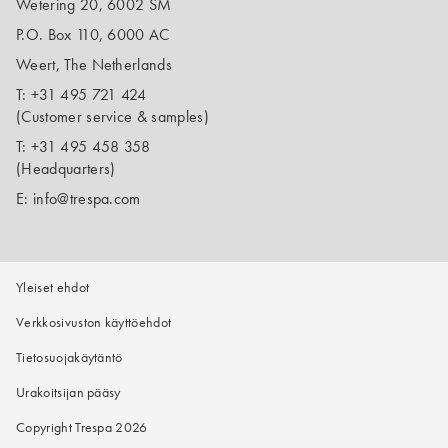
Wetering 20, 6002 SM
P.O. Box 110, 6000 AC
Weert, The Netherlands
T:
+31 495 721 424
(Customer service & samples)
T:
+31 495 458 358
(Headquarters)
E:
info@trespa.com
Yleiset ehdot
Verkkosivuston käyttöehdot
Tietosuojakäytäntö
Urakoitsijan pääsy
Copyright Trespa 2026