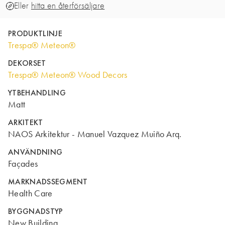
Eller
hitta en återförsäljare
PRODUKTLINJE
Trespa® Meteon®
DEKORSET
Trespa® Meteon® Wood Decors
YTBEHANDLING
Matt
ARKITEKT
NAOS Arkitektur - Manuel Vazquez Muiño Arq.
ANVÄNDNING
Façades
MARKNADSSEGMENT
Health Care
BYGGNADSTYP
New Building