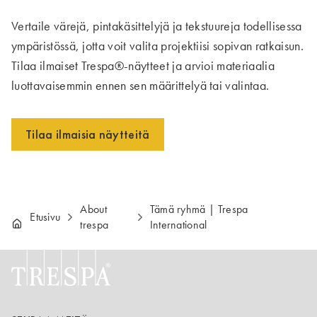
Vertaile värejä, pintakäsittelyjä ja tekstuureja todellisessa
ympäristössä, jotta voit valita projektiisi sopivan ratkaisun.
Tilaa ilmaiset Trespa®-näytteet ja arvioi materiaalia
luottavaisemmin ennen sen määrittelyä tai valintaa.
Tilaa ilmaisia näytteitä
About
Tämä ryhmä | Trespa
Etusivu
trespa
International