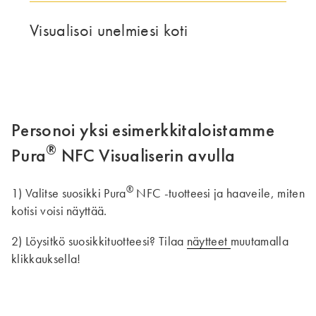
TÄMÄ RYHMÄ | TRESPA INTERNATIONAL
Visualisoi unelmiesi koti
Personoi yksi esimerkkitaloistamme
®
Pura
NFC Visualiserin avulla
®
1) Valitse suosikki Pura
NFC -tuotteesi ja haaveile, miten
kotisi voisi näyttää.
2) Löysitkö suosikkituotteesi? Tilaa
näytteet
muutamalla
klikkauksella!