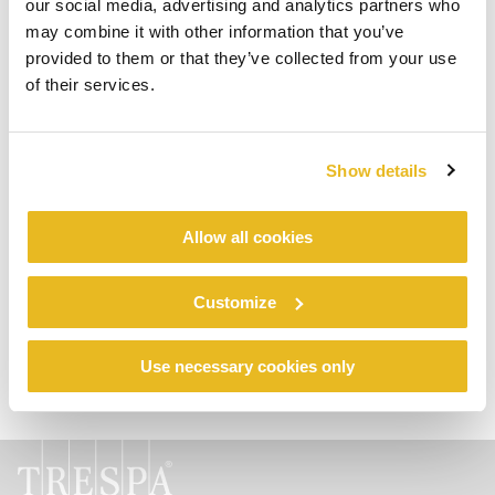
our social media, advertising and analytics partners who
may combine it with other information that you’ve
provided to them or that they’ve collected from your use
Haluaisitko tietää lisää Pura®
of their services.
NFC:stä?
Show details
Inspiroidu
Allow all cookies
Customize
Use necessary cookies only
Etusivu
PURA® NFC VISUALISER