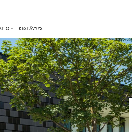
ATIO
KESTÄVYYS