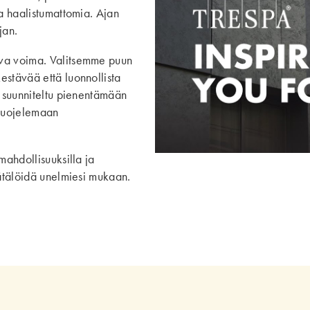
ja haalistumattomia. Ajan
jan.
eva voima. Valitsemme puun
estävää että luonnollista
n suunniteltu pienentämään
 suojelemaan
mahdollisuuksilla ja
äätälöidä unelmiesi mukaan.