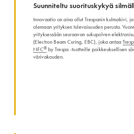
Suunniteltu suorituskykyä silmäl
Innovaatio on aina ollut Trespanin kulmakivi, ja
olemaan yrityksen tulevaisuuden perusta. Vuon
yrityksessään seuraavan sukupolven elektronis
(Electron Beam Curing, EBC), joka antaa
Tres
®
NFC
by Trespa -tuotteille poikkeuksellisen s
värivakauden.