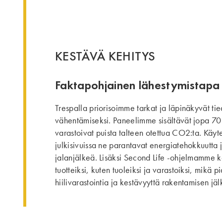
KESTÄVÄ KEHITYS
Faktapohjainen lähestymistapa
Trespalla priorisoimme tarkat ja läpinäkyvät ti
vähentämiseksi. Paneelimme sisältävät jopa 70 
varastoivat puista talteen otettua CO2:ta. Käyte
julkisivuissa ne parantavat energiatehokkuutta 
jalanjälkeä. Lisäksi Second Life -ohjelmamme k
tuotteiksi, kuten tuoleiksi ja varastoiksi, mikä 
hiilivarastointia ja kestävyyttä rakentamisen jä