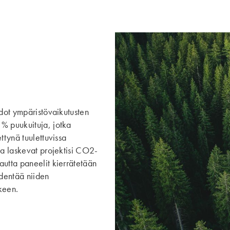
edot ympäristövaikutusten
% puukuituja, jotka
ttynä tuulettuvissa
ja laskevat projektisi CO2-
autta paneelit kierrätetään
pidentää niiden
lkeen.