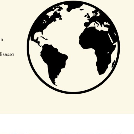
en
lisessa