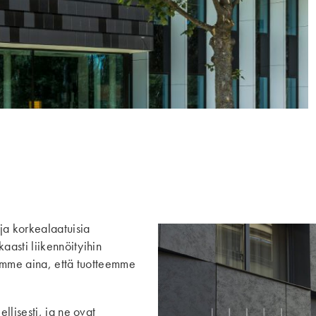
ja korkealaatuisia
aasti liikennöityihin
stamme aina, että tuotteemme
llisesti, ja ne ovat