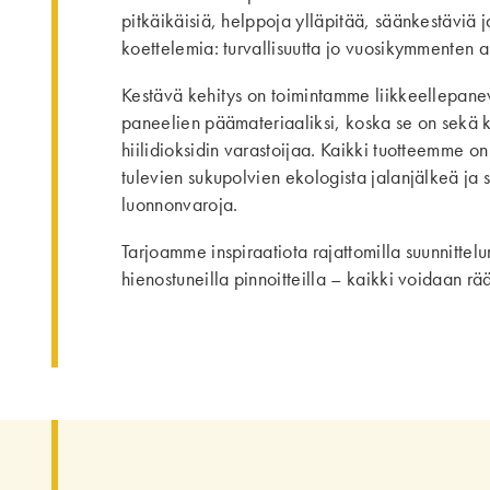
pitkäikäisiä, helppoja ylläpitää, säänkestäviä 
koettelemia: turvallisuutta jo vuosikymmenten a
Kestävä kehitys on toimintamme liikkeellepan
paneelien päämateriaaliksi, koska se on sekä k
hiilidioksidin varastoijaa. Kaikki tuotteemme o
tulevien sukupolvien ekologista jalanjälkeä ja
luonnonvaroja.
Tarjoamme inspiraatiota rajattomilla suunnittelu
hienostuneilla pinnoitteilla – kaikki voidaan r