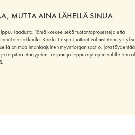
A, MUTTA AINA LÄHELLÄ SINUA
riippuu laadusta. Tämä koskee sekä tuotantoprosesseja että
ttämistä asiakkaille. Kaikki Trespa-tuotteet valmistetaan yrityks
ksellä on maailmanlaajuinen myyntiorganisaatio, jota täydentää
, joka pitää etäisyyden Trespan ja loppukäyttäjien välillä paikal
ä.