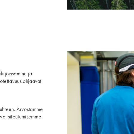
ekijöissämme ja
otettavuus ohjaavat
 suhteen. Arvostamme
kavat sitoutumisemme