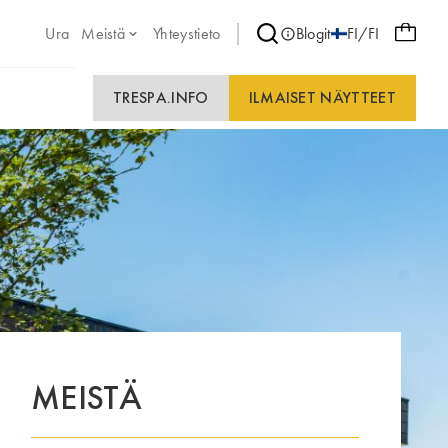
Ura
Meistä
Yhteystieto
Blogit
FI/FI
TRESPA.INFO
ILMAISET NÄYTTEET
MEISTÄ