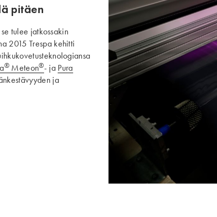
lä pitäen
 se tulee jatkossakin
na 2015 Trespa kehitti
uihkukovetusteknologiansa
®
®
pa
Meteon
- ja
Pura
äänkestävyyden ja