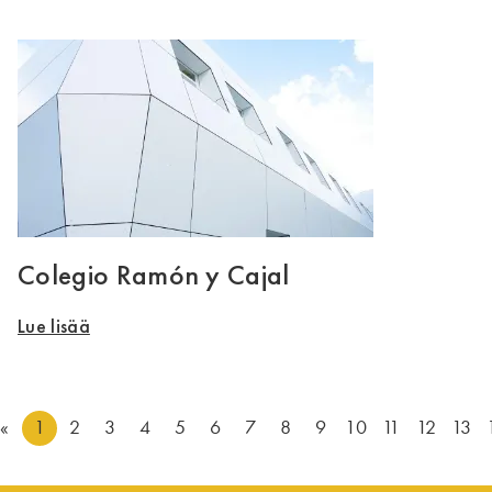
Colegio Ramón y Cajal
Lue lisää
«
1
2
3
4
5
6
7
8
9
10
11
12
13