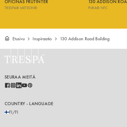
OFICINAS FRUTINTER
130 ADDISON ROA
TRESPA® METEON®
PURA® NFC
Etusivu
Inspiraatio
130 Addison Road Building
SEURAA MEITÄ
COUNTRY - LANGUAGE
FI/FI