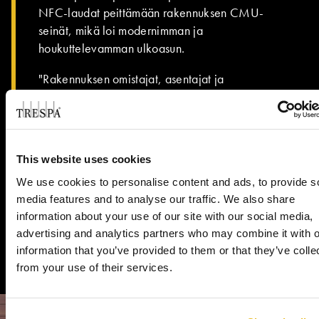
NFC-laudat peittämään rakennuksen CMU-
seinät, mikä loi modernimman ja
houkuttelevamman ulkoasun.
"Rakennuksen omistajat, asentajat ja
vuokralaiset ovat erittäin tyytyväisiä
tuotteeseen," totesi Bartone. "Vuokralaisten
asiakkaat ovat kommentoineet useaan
otteeseen, että he pitävät sen ulkonäöstä ja
This website uses cookies
ovatkin tiedustelleet valmistajaa."
We use cookies to personalise content and ads, to provide s
media features and to analyse our traffic. We also share
information about your use of our site with our social media,
advertising and analytics partners who may combine it with o
information that you’ve provided to them or that they’ve colle
from your use of their services.