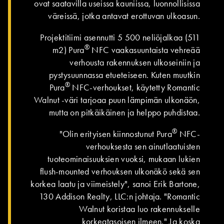
ovat saatavilla useissa kauniissa, luonnollisissa
väreissä, jotka antavat erottuvan ulkoasun.
Projektitiimi asennutti 5 500 neliöjalkaa (511
®
m2) Pura
NFC vaakasuuntaista vehreää
verhousta rakennuksen ulkoseiniin ja
pystysuunnassa etueteiseen. Kuten muutkin
®
Pura
NFC-verhoukset, käytetty Romantic
Walnut -väri tarjoaa puun lämpimän ulkonäön,
mutta on pitkäikäinen ja helppo puhdistaa.
®
"Olin erityisen kiinnostunut Pura
NFC-
verhouksesta sen ainutlaatuisten
tuoteominaisuuksien vuoksi, mukaan lukien
flush-mounted verhouksen ulkonäkö sekä sen
korkea laatu ja viimeistely", sanoi Erik Bartone,
130 Addison Realty, LLC:n johtaja. "Romantic
Walnut koristaa luo rakennukselle
korkeatasoisen ilmeen." Ja koska