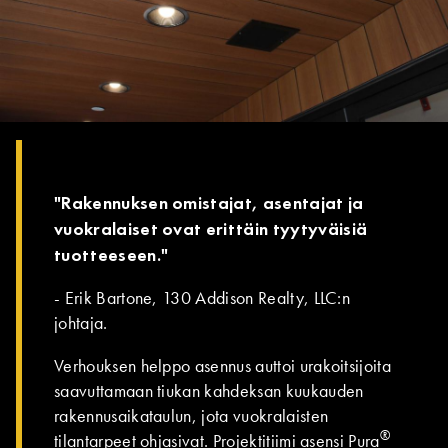
"Rakennuksen omistajat, asentajat ja
vuokralaiset ovat erittäin tyytyväisiä
tuotteeseen."
- Erik Bartone, 130 Addison Realty, LLC:n
johtaja.
Verhouksen helppo asennus auttoi urakoitsijoita
saavuttamaan tiukan kahdeksan kuukauden
rakennusaikataulun, jota vuokralaisten
®
tilantarpeet ohjasivat. Projektitiimi asensi Pura