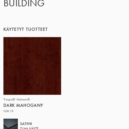
BUILDING
KÄYTETYT TUOTTEET
Trespa® Meteon®
DARK MAHOGANY
NW19
SATIINI
TILAA NÄYTE