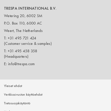
TRESPA INTERNATIONAL B.V.
Wetering 20, 6002 SM
P.O. Box 110, 6000 AC
Weert, The Netherlands
T:
+31 495 721 424
(Customer service & samples)
T:
+31 495 458 358
(Headquarters)
E:
info@trespa.com
Yleiset ehdot
Verkkosivuston käyttöehdot
Tietosuojakäytäntö