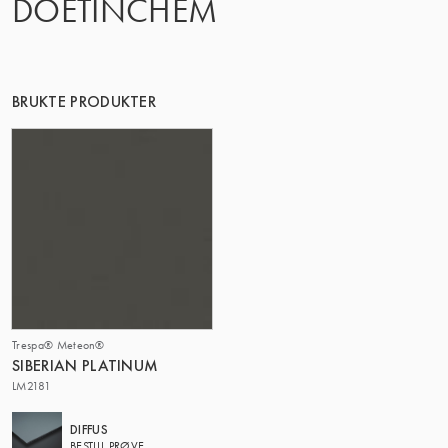
DOETINCHEM
DENNE GRUPPE | TRESPA INTERNATIONAL
BRUKTE PRODUKTER
Trespa® Meteon®
SIBERIAN PLATINUM
LM2181
DIFFUS
BESTILL PRØVE