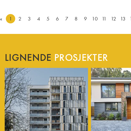
«
1
2
3
4
5
6
7
8
9
10
11
12
13
LIGNENDE
PROSJEKTER