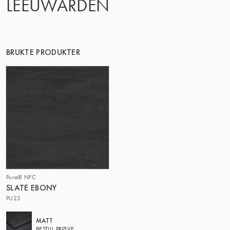
LEEUWARDEN
DENNE GRUPPE | TRESPA INTERNATIONAL
BRUKTE PRODUKTER
Pura® NFC
SLATE EBONY
PU22
MATT
BESTILL PRØVE