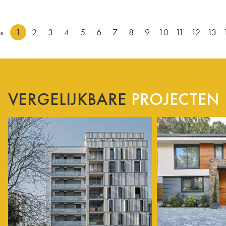
«
1
2
3
4
5
6
7
8
9
10
11
12
13
VERGELIJKBARE
PROJECTEN