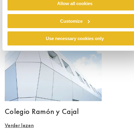
Allow all cookies
Renovatie noodopvang Stein
Customize
Verder lezen
Use necessary cookies only
Colegio Ramón y Cajal
Verder lezen