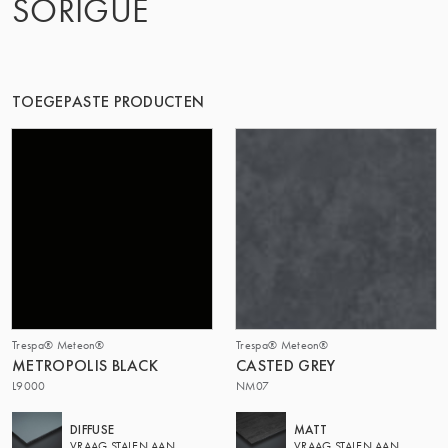
SORIGUÉ
DE GROEP | TRESPA INTERNATIONAL
TOEGEPASTE PRODUCTEN
Trespa® Meteon®
Trespa® Meteon®
METROPOLIS BLACK
CASTED GREY
L9000
NM07
DIFFUSE
MATT
VRAAG STALEN AAN
VRAAG STALEN AAN