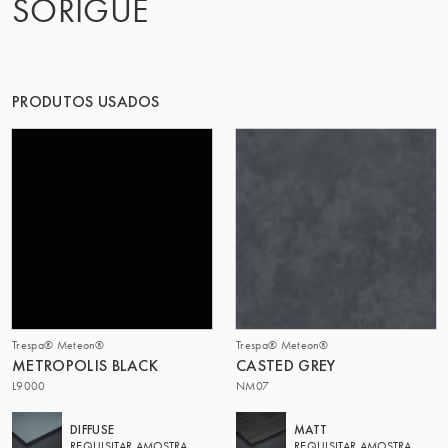
SORIGUÉ
O GRUPO | TRESPA INTERNATIONAL
PRODUTOS USADOS
Trespa® Meteon®
Trespa® Meteon®
METROPOLIS BLACK
CASTED GREY
L9000
NM07
DIFFUSE
MATT
REQUISITAR AMOSTRA
REQUISITAR AMOSTRA