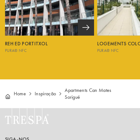
REH ED PORTITXOL
LOGEMENTS COL
PURA® NFC
PURA® NFC
Apartments Can Mates
Home
Inspiração
Sorigué
SIGA-NOS