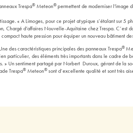
®
®
panneaux Trespa
Meteon
permettent de moderniser l'image de
ssage. « A Limoges, pour ce projet atypique s’étalant sur 5 pha
on, Chargé d’affaires Nouvelle-Aquitaine chez Trespa. C’est do
ifié compact haute pression pour équiper un nouveau bâtiment de
®
 Une des caractéristiques principales des panneaux Trespa
Me
ien particulier, des éléments très importants dans le cadre de b
és. » Un sentiment partagé par Norbert Duroux, gérant de la s
®
®
çade Trespa
Meteon
sont d’excellente qualité et sont très ais