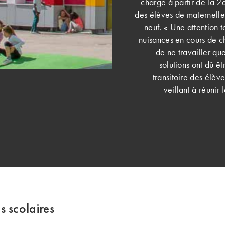
charge à partir de la 2
des élèves de maternelle
neuf. « Une attention t
nuisances en cours de ch
de ne travailler qu
solutions ont dû ê
transitoire des élèv
veillant à réunir
 scolaires