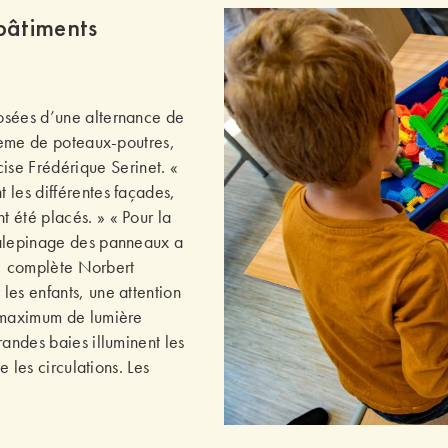
bâtiments
osées d’une alternance de
stème de poteaux-poutres,
ise Frédérique Serinet. «
 les différentes façades,
 été placés. » « Pour la
calepinage des panneaux a
 », complète Norbert
les enfants, une attention
u maximum de lumière
randes baies illuminent les
e les circulations. Les