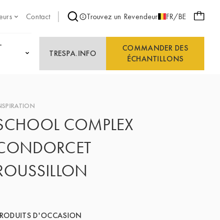
eurs
Contact
Trouvez un Revendeur
FR/BE
T
COMMANDER DES
TRESPA.INFO
ÉCHANTILLONS
NSPIRATION
SCHOOL COMPLEX
CONDORCET
ROUSSILLON
RODUITS D'OCCASION