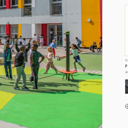
T
P
A