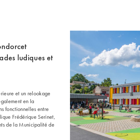
ondorcet
çades ludiques et
térieure et un relookage
 également en la
ns fonctionnelles entre
plique Frédérique Serinet,
nts de la Municipalité de