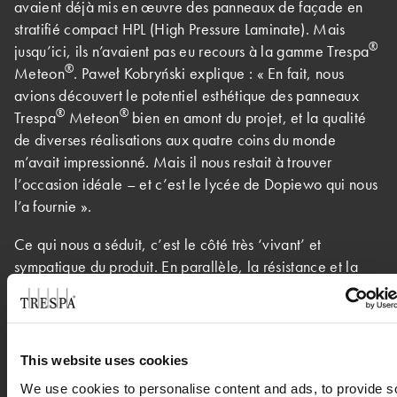
avaient déjà mis en œuvre des panneaux de façade en
stratifié compact HPL (High Pressure Laminate). Mais
®
jusqu’ici, ils n’avaient pas eu recours à la gamme Trespa
®
Meteon
. Paweł Kobryński explique : « En fait, nous
avions découvert le potentiel esthétique des panneaux
®
®
Trespa
Meteon
bien en amont du projet, et la qualité
de diverses réalisations aux quatre coins du monde
m’avait impressionné. Mais il nous restait à trouver
l’occasion idéale – et c’est le lycée de Dopiewo qui nous
l’a fournie ».
Ce qui nous a séduit, c’est le côté très ‘vivant’ et
sympatique du produit. En parallèle, la résistance et la
durabilité des panneaux de revêtement était un argument
de poids ».
Il poursuit : « Ce qui nous a séduit, c’est le côté très
This website uses cookies
‘vivant’ et sympatique du produit. En parallèle, la
We use cookies to personalise content and ads, to provide s
résistance et la durabilité des panneaux était un argument