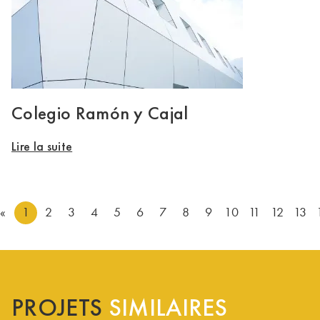
Colegio Ramón y Cajal
Lire la suite
«
1
2
3
4
5
6
7
8
9
10
11
12
13
PROJETS
SIMILAIRES