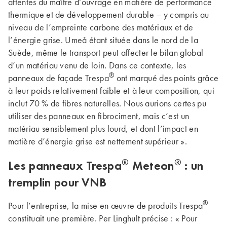
attentes du maître d’ouvrage en matière de performance
thermique et de développement durable – y compris au
niveau de l’empreinte carbone des matériaux et de
l’énergie grise. Umeå étant située dans le nord de la
Suède, même le transport peut affecter le bilan global
d’un matériau venu de loin. Dans ce contexte, les
®
panneaux de façade Trespa
ont mar­qué des points grâce
à leur poids relativement faible et à leur composi­tion, qui
inclut 70 % de fibres naturelles. Nous aurions certes pu
utili­ser des panneaux en fibrociment, mais c’est un
matériau sensiblement plus lourd, et dont l’impact en
matière d’énergie grise est nettement supérieur ».
®
®
Les panneaux
Trespa
Meteon
: un
tremplin pour VNB
®
Pour l’entreprise, la mise en œuvre de produits Trespa
constituait une pre­mière. Per Linghult précise : « Pour