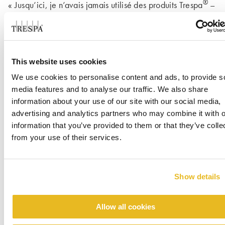
®
« Jusqu’ici, je n’avais jamais utilisé des produits Trespa
–
même si, par le passé, nous avions mis en œuvre des
®
®
produits similaires. Clairement, Trespa
Meteon
m’a
convaincu : la qualité du produit est à la hauteur des mes
attentes, et je suis confiant dans sa durabilité. Le stratifié
This website uses cookies
compact haute pression (HPL - High Pressure Laminate) est
We use cookies to personalise content and ads, to provide s
un matériau dense, stable et résistant ». L’architecte aurait
media features and to analyse our traffic. We also share
pu ajouter que la tenue de la finition est à la mesure de
information about your use of our site with our social media,
celle du panneau. Trespa a déve­loppé à cette fin une
advertising and analytics partners who may combine it with o
technologie exclusive de polymérisation par faisceau
information that you’ve provided to them or that they’ve colle
d’électrons (EBC – Electron Beam Curing) : ce traitement
from your use of their services.
de surface optimise la résistance aux intem­péries et la
stabilité des coloris. Jonas Kjellander ajoute : « Pour moi,
un détail supplé­mentaire s’est avéré important – la
Show details
possibilité d’utiliser des fixations invisibles. Elles nous ont
permis, conformément au principe du ‘less is more’, de
préser­ver au mieux la pureté des lignes et la rigueur des
Allow all cookies
volumes ».