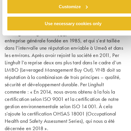
Customize
Un partenaire local parfaitement à la
hauteur
Use necessary cookies only
Per Linghult dirige VNB Byggproduction AB, une
entreprise générale fondée en 1985, et qui s’est taillée
dans l’intervalle une réputation enviable à Umeå et dans
les environs. Après avoir rejoint la société en 2011, Per
Linghult l’a reprise deux ans plus tard dans le cadre d’un
LMBO (Leveraged Management Buy Out). VNB doit sa
réputation à la combinaison de trois principes – qualité,
sécurité et développement durable. Per Linghult
commente : « En 2014, nous avons obtenu à la fois la
certification selon ISO 9001 et la certification de notre
gestion environnementale selon ISO 14 001. À cela
s’ajoute la certifi­cation OHSAS 18001 (Occupational
Health and Safety Assessment Series), qui nous a été
décernée en 2018 ».