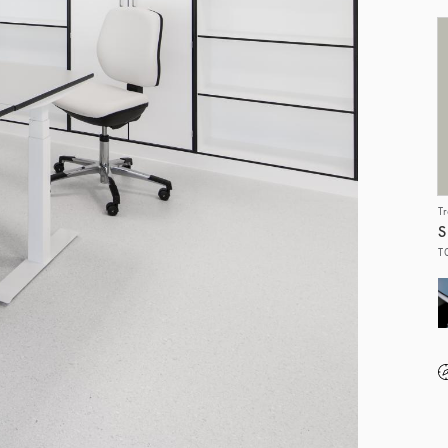
T
S
T