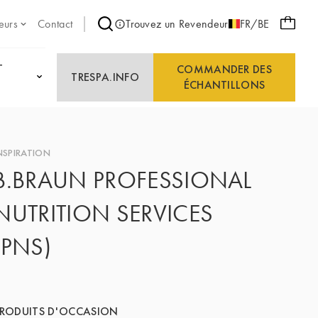
eurs
Contact
Trouvez un Revendeur
FR/BE
T
COMMANDER DES
TRESPA.INFO
ÉCHANTILLONS
NSPIRATION
B.BRAUN PROFESSIONAL
NUTRITION SERVICES
(PNS)
RODUITS D'OCCASION