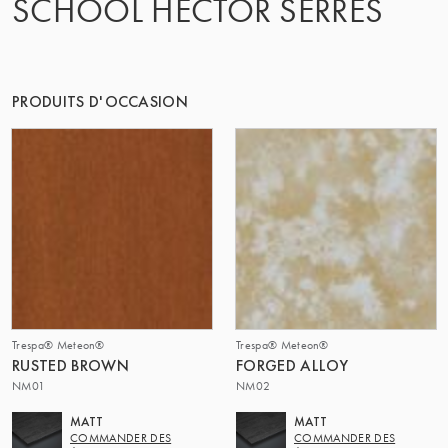
SCHOOL HECTOR SERRES
LE GROUPE | TRESPA INTERNATIONAL
PRODUITS D'OCCASION
Trespa® Meteon®
Trespa® Meteon®
RUSTED BROWN
FORGED ALLOY
NM01
NM02
MATT
MATT
COMMANDER DES
COMMANDER DES