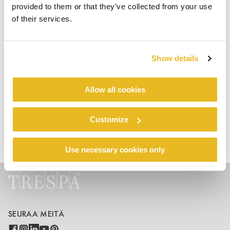
provided to them or that they’ve collected from your use
Think Trespa 3
of their services.
Think Trespa 2
Think Trespa 1
Show details
Allow all cookies
Customize
Trespa® TopLab®VERTICAL
Etusivu
Products
Focus
Use necessary cookies only
SEURAA MEITÄ