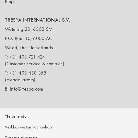
Blogi
TRESPA INTERNATIONAL B.V.
Wetering 20, 6002 SM
P.O. Box 110, 6000 AC
Weert, The Netherlands
T:
+31 495 721 424
(Customer service & samples)
T:
+31 495 458 358
(Headquarters)
E:
info@trespa.com
Yleiset ehdot
Verkkosivuston käyttöehdot
Tietosuojakäytäntö