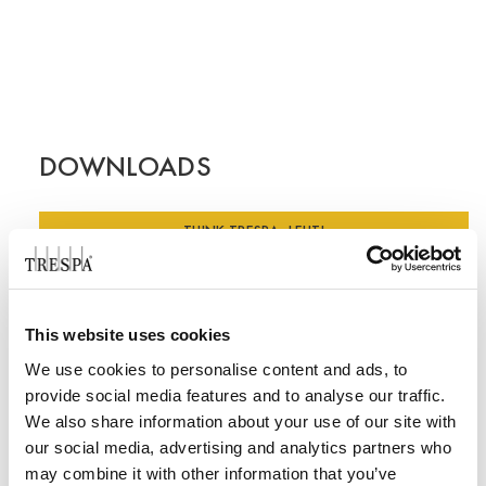
DOWNLOADS
THINK TRESPA -LEHTI
TAPAUSTUTKIMUKSET
ESITTEET
This website uses cookies
We use cookies to personalise content and ads, to
Think Trespa 6
provide social media features and to analyse our traffic.
Think Trespa 5
We also share information about your use of our site with
our social media, advertising and analytics partners who
Think Trespa 4
may combine it with other information that you’ve