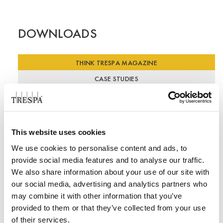
DOWNLOADS
THINK TRESPA MAGAZINE
CASE STUDIES
BROCHURES
Think Trespa 6
This website uses cookies
We use cookies to personalise content and ads, to
Think Trespa 5
provide social media features and to analyse our traffic.
Think Trespa 4
We also share information about your use of our site with
our social media, advertising and analytics partners who
Think Trespa 3
may combine it with other information that you’ve
provided to them or that they’ve collected from your use
Think Trespa 2
of their services.