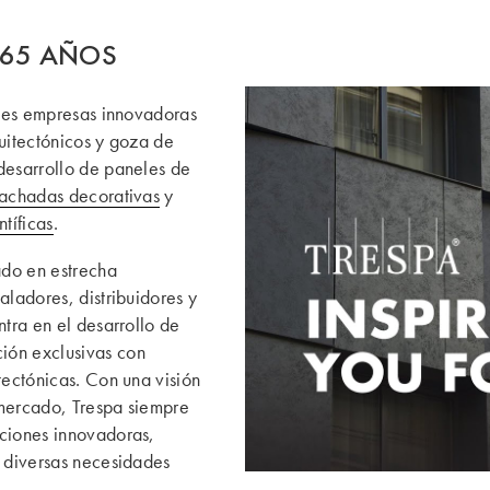
 65 AÑOS
pales empresas innovadoras
quitectónicos y goza de
desarrollo de paneles de
fachadas decorativas
y
ntíficas
.
ado en estrecha
aladores, distribuidores y
ntra en el desarrollo de
ión exclusivas con
tectónicas. Con una visión
 mercado, Trespa siempre
uciones innovadoras,
a diversas necesidades