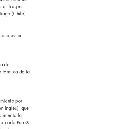
a el Trespa
iago (Chile).
paneles un
ía de
n térmica de la
imiento por
en inglés), que
 aumenta la
 mercado Pura®