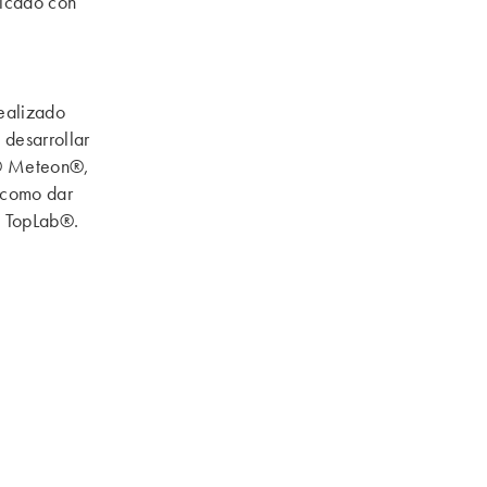
ricado con
realizado
 desarrollar
a® Meteon®,
 como dar
® TopLab®.