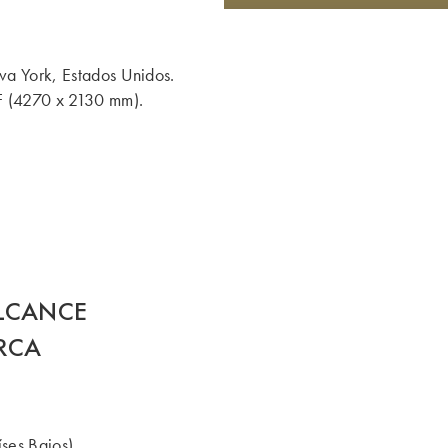
va York, Estados Unidos.
F (4270 x 2130 mm).
ALCANCE
RCA
ses Bajos),