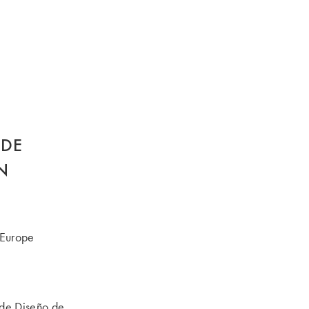
 DE
N
 Europe
 de Diseño de