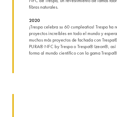
NFC de Trespa, un revestimiento de lamas fab
fibras naturales.
2020
¡Trespa celebra su 60 cumpleaños! Trespa ha 
proyectos increíbles en todo el mundo y espera
muchos más proyectos de fachada con Tresp
PURA® NFC by Trespa o Trespa® Izeon®, así
forma al mundo científico con la gama Trespa