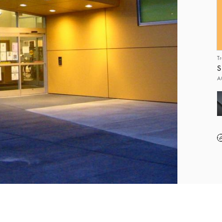
T
S
A