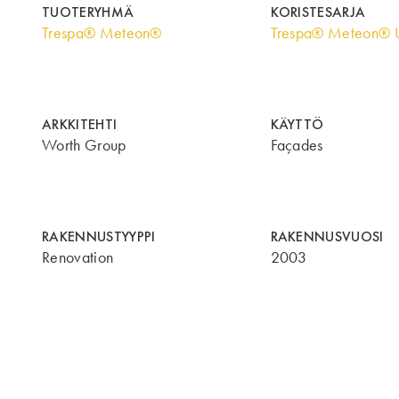
TUOTERYHMÄ
KORISTESARJA
Trespa® Meteon®
Trespa® Meteon® U
ARKKITEHTI
KÄYTTÖ
Worth Group
Façades
RAKENNUSTYYPPI
RAKENNUSVUOSI
Renovation
2003