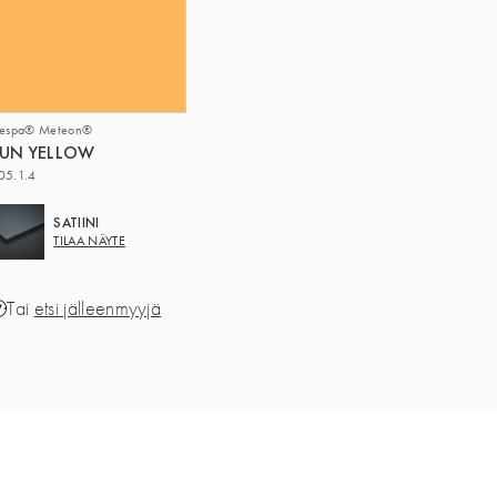
respa® Meteon®
UN YELLOW
05.1.4
SATIINI
TILAA NÄYTE
Tai
etsi jälleenmyyjä