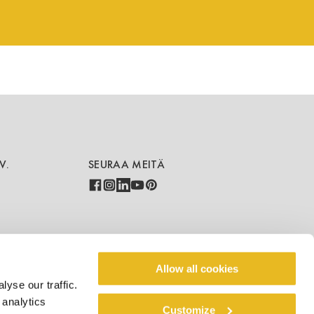
V.
SEURAA MEITÄ
COUNTRY - LANGUAGE
Allow all cookies
yse our traffic.
FI/FI
 analytics
Customize