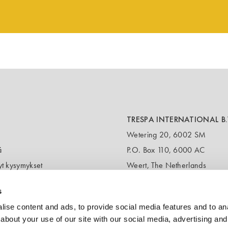
TRESPA INTERNATIONAL B.
Wetering 20, 6002 SM
ä
P.O. Box 110, 6000 AC
yt kysymykset
Weert, The Netherlands
T:
+31 495 721 424
s
(Customer service & samples)
T:
+31 495 458 358
ise content and ads, to provide social media features and to anal
(Headquarters)
about your use of our site with our social media, advertising and