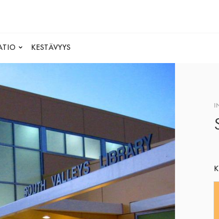
ATIO
KESTÄVYYS
I
K