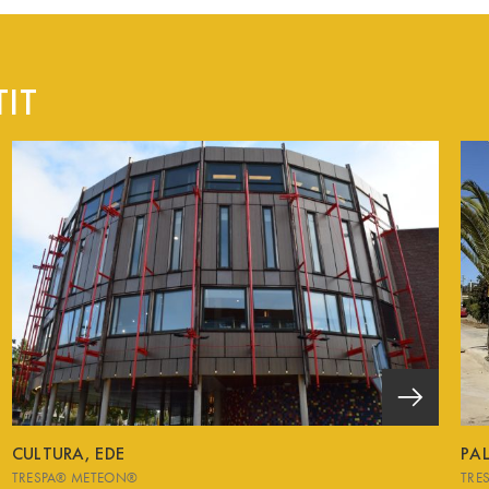
IT
CULTURA, EDE
PA
TRESPA® METEON®
TRE