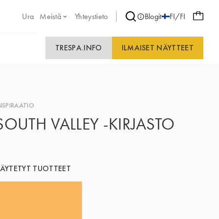
Ura
Meistä
Yhteystieto
Blogit
FI/FI
TRESPA.INFO
ILMAISET NÄYTTEET
NSPIRAATIO
SOUTH VALLEY -KIRJASTO
ÄYTETYT TUOTTEET