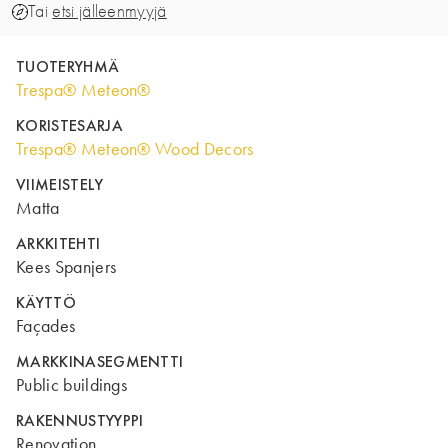
Tai
etsi jälleenmyyjä
TUOTERYHMÄ
Trespa® Meteon®
KORISTESARJA
Trespa® Meteon® Wood Decors
VIIMEISTELY
Matta
ARKKITEHTI
Kees Spanjers
KÄYTTÖ
Façades
MARKKINASEGMENTTI
Public buildings
RAKENNUSTYYPPI
Renovation