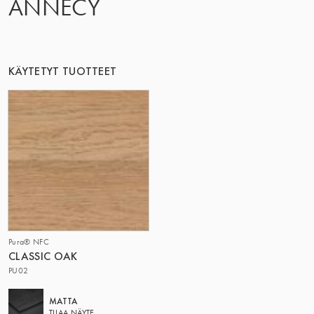
ANNECY
TÄMÄ RYHMÄ | TRESPA INTERNATIONAL
KÄYTETYT TUOTTEET
Pura® NFC
CLASSIC OAK
PU02
MATTA
TILAA NÄYTE