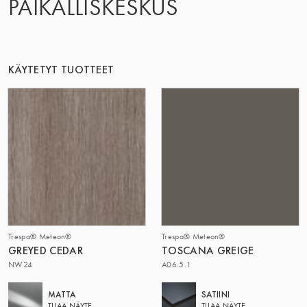
PAIKALLISKESKUS
KÄYTETYT TUOTTEET
Trespa® Meteon®
Trespa® Meteon®
GREYED CEDAR
TOSCANA GREIGE
NW24
A06.5.1
MATTA
SATIINI
TILAA NÄYTE
TILAA NÄYTE