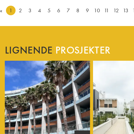
«
1
2
3
4
5
6
7
8
9
10
11
12
13
LIGNENDE
PROSJEKTER