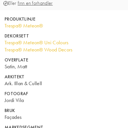
Eller
finn en forhandler
PRODUKTLINJE
Trespa® Meteon®
DEKORSETT
Trespa® Meteon® Uni Colours
Trespa® Meteon® Wood Decors
OVERFLATE
Satin, Matt
ARKITEKT
Ark. Illan & Cullell
FOTOGRAF
Jordi Vila
BRUK
Façades
MARKEDSEGMENT