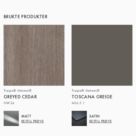
DENNE GRUPPE | TRESPA INTERNATIONAL
BRUKTE PRODUKTER
Trespa® Meteon®
Trespa® Meteon®
GREYED CEDAR
TOSCANA GREIGE
NW24
A06.5.1
MATT
SATIN
BESTILL PRØVE
BESTILL PRØVE