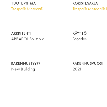
TUOTERYHMÄ
KORISTESARJA
Trespa® Meteon®
Trespa® Meteon® 
ARKKITEHTI
KÄYTTÖ
ARBAPOL Sp. z o.o.
Façades
RAKENNUSTYYPPI
RAKENNUSVUOSI
New Building
2021