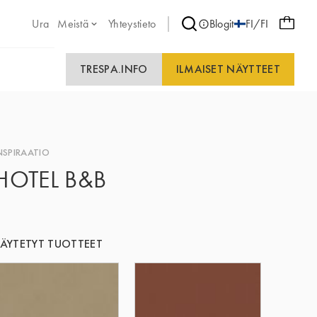
Ura
Meistä
Yhteystieto
Blogit
FI/FI
TRESPA.INFO
ILMAISET NÄYTTEET
NSPIRAATIO
HOTEL B&B
ÄYTETYT TUOTTEET