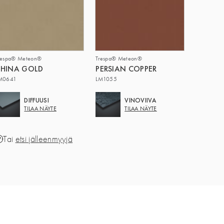
respa® Meteon®
Trespa® Meteon®
CHINA GOLD
PERSIAN COPPER
M0641
LM1055
DIFFUUSI
VINOVIIVA
TILAA NÄYTE
TILAA NÄYTE
Tai
etsi jälleenmyyjä