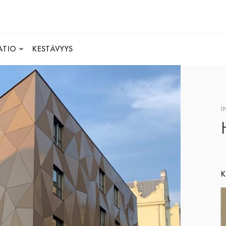
ATIO
KESTÄVYYS
I
K