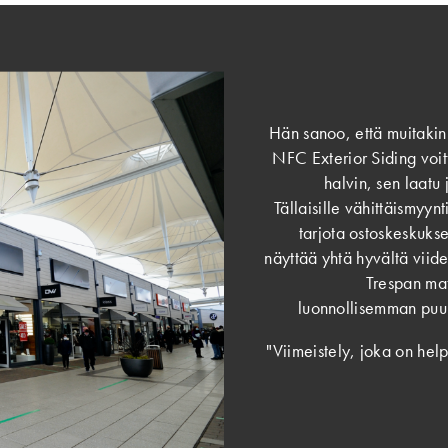
Hän sanoo, että muitakin 
NFC Exterior Siding voitt
halvin, sen laatu 
Tällaisille vähittäismyyn
tarjota ostoskeskukse
näyttää yhtä hyvältä viid
Trespan mat
luonnollisemman puun
"Viimeistely, joka on hel