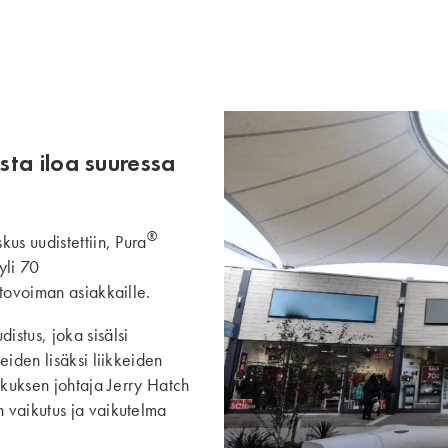
ta iloa suuressa
®
us uudistettiin, Pura
yli 70
etovoiman asiakkaille.
stus, joka sisälsi
eiden lisäksi liikkeiden
skuksen johtaja Jerry Hatch
 vaikutus ja vaikutelma