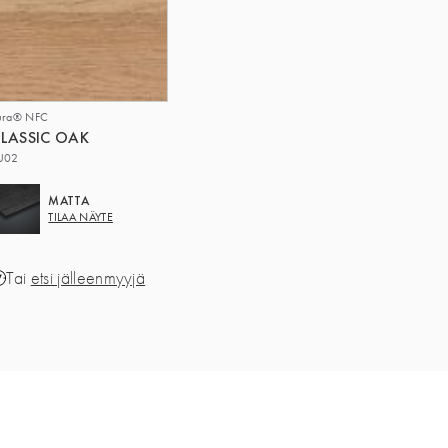
ura® NFC
LASSIC OAK
U02
MATTA
TILAA NÄYTE
Tai
etsi jälleenmyyjä