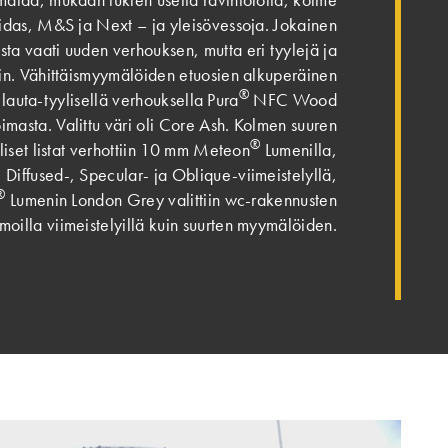
das, M&S ja Next – ja yleisövessoja. Jokainen
sta vaati uuden verhouksen, mutta eri tyylejä ja
tiin. Vähittäismyymälöiden etuosien alkuperäinen
®
 lauta-tyylisellä verhouksella Pura
NFC Wood
imasta. Valittu väri oli Core Ash. Kolmen suuren
®
set listat verhottiin 10 mm Meteon
Lumenilla,
 Diffused-, Specular- ja Oblique-viimeistelyllä,
®
Lumenin London Grey valittiin wc-rakennusten
moilla viimeistelyillä kuin suurten myymälöiden.