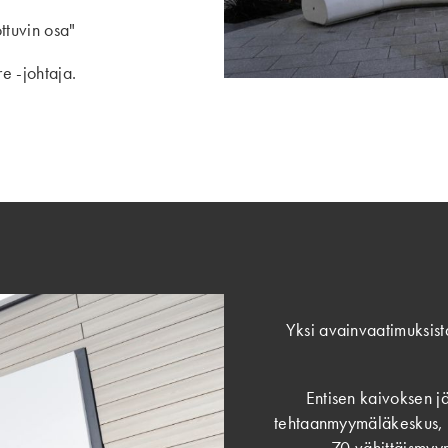
ttuvin osa"
e -johtaja.
Yksi avainvaatimuksist
Entisen kaivoksen j
tehtaanmyymäläkeskus, j
70 vähittäismyy