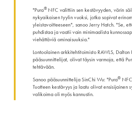
®
"Pura
NFC valittiin sen kestävyyden, värin säi
nykyaikaisen tyylin vuoksi, jotka sopivat erinom
yleistavoitteeseen", sanoo Jerry Hatch. "Se, et
puhdistaa ja vaatii vain minimaalista kunnossa
viehättäviä ominaisuuksia."
Lontoolainen arkkitehtitoimisto RAWLS, Dalto
pääsuunnittelijat, olivat täysin varmoja, että Pu
tehtävään.
®
Sanoo pääsuunnittelija SinChi Wu: "Pura
NFC v
Tuotteen kestävyys ja laatu olivat ensisijainen s
valikoima oli myös kannustin.