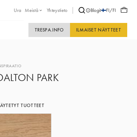
Ura
Meistä
Yhteystieto
Blogit
FI/FI
TRESPA.INFO
ILMAISET NÄYTTEET
NSPIRAATIO
DALTON PARK
ÄYTETYT TUOTTEET