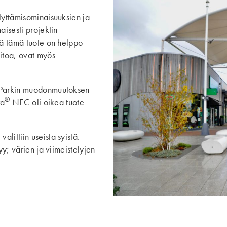
lyttämisominaisuuksien ja
aisesti projektin
tä tämä tuote on helppo
pitoa, ovat myös
n Parkin muodonmuutoksen
®
ra
NFC oli oikea tuote
alittiin useista syistä.
yy; värien ja viimeistelyjen