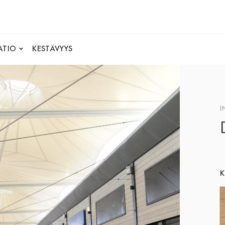
ATIO
KESTÄVYYS
I
K