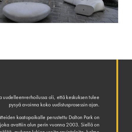
a uudelleenverhoilussa oli, että keskuksen tulee
pysyä avoinna koko uudistusprosessin ajan.
ätteiden kaatopaikalle perustettu Dalton Park on
oka avattiin alun perin vuonna 2003. Siellä on
mälää, mukaan lukien useita ravintoloita, kolme