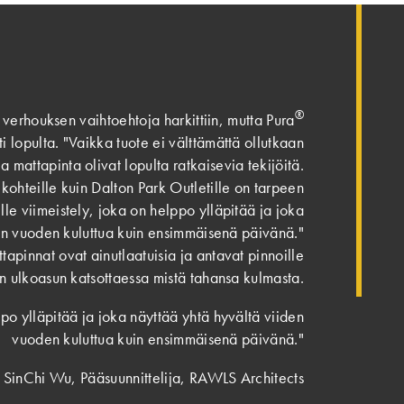
®
verhouksen vaihtoehtoja harkittiin, mutta Pura
i lopulta. "Vaikka tuote ei välttämättä ollutkaan
ja mattapinta olivat lopulta ratkaisevia tekijöitä.
tikohteille kuin Dalton Park Outletille on tarpeen
lle viimeistely, joka on helppo ylläpitää ja joka
en vuoden kuluttua kuin ensimmäisenä päivänä."
tapinnat ovat ainutlaatuisia ja antavat pinnoille
 ulkoasun katsottaessa mistä tahansa kulmasta.
ppo ylläpitää ja joka näyttää yhtä hyvältä viiden
vuoden kuluttua kuin ensimmäisenä päivänä."
SinChi Wu, Pääsuunnittelija, RAWLS Architects