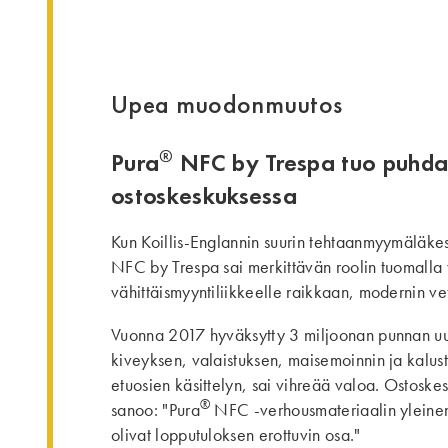
Upea muodonmuutos
®
Pura
NFC by Trespa tuo puhdas
ostoskeskuksessa
Kun Koillis-Englannin suurin tehtaanmyymäläkesk
NFC by Trespa sai merkittävän roolin tuomalla 
vähittäismyyntiliikkeelle raikkaan, modernin v
Vuonna 2017 hyväksytty 3 miljoonan punnan uudi
kiveyksen, valaistuksen, maisemoinnin ja kalust
etuosien käsittelyn, sai vihreää valoa. Ostoske
®
sanoo: "Pura
NFC -verhousmateriaalin yleinen
olivat lopputuloksen erottuvin osa."