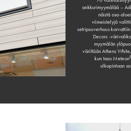
ankkurimyymälää – Adi
näistä osa-aluei
viimeistelyjä valit
setripuuverhous korvattiin
Decors -värivaliko
myymälän yläpuoli
väriltään Athens White,
kun taas Meteon
ulkopintaan sa