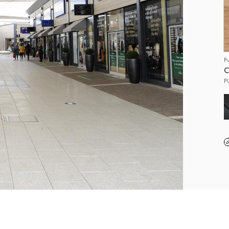
P
C
P