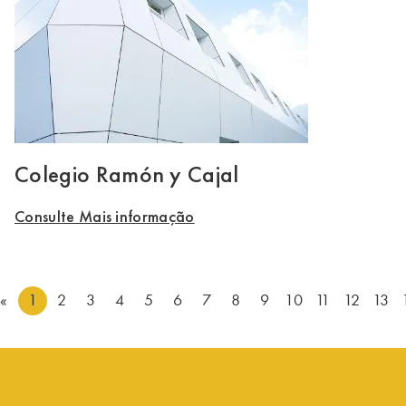
Colegio Ramón y Cajal
Consulte Mais informação
«
1
2
3
4
5
6
7
8
9
10
11
12
13