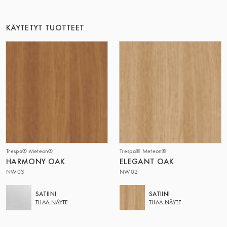
TÄMÄ RYHMÄ | TRESPA INTERNATIONAL
KÄYTETYT TUOTTEET
Trespa® Meteon®
Trespa® Meteon®
HARMONY OAK
ELEGANT OAK
NW03
NW02
SATIINI
SATIINI
TILAA NÄYTE
TILAA NÄYTE