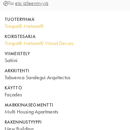
Tai
etsi jälleenmyyjä
TUOTERYHMÄ
Trespa® Meteon®
KORISTESARJA
Trespa® Meteon® Wood Decors
VIIMEISTELY
Satiini
ARKKITEHTI
Tabuenca Saralegui Arquitectos
KÄYTTÖ
Façades
MARKKINASEGMENTTI
Multi Housing Apartments
RAKENNUSTYYPPI
New Building