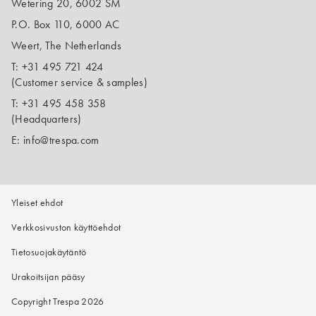
Wetering 20, 6002 SM
P.O. Box 110, 6000 AC
Weert, The Netherlands
T:
+31 495 721 424
(Customer service & samples)
T:
+31 495 458 358
(Headquarters)
E:
info@trespa.com
Yleiset ehdot
Verkkosivuston käyttöehdot
Tietosuojakäytäntö
Urakoitsijan pääsy
Copyright Trespa 2026