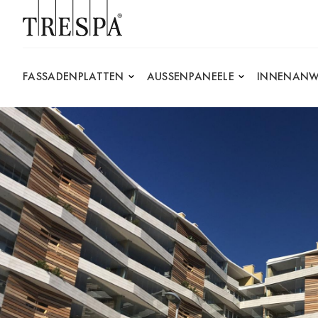
Trespa
FASSADENPLATTEN
AUSSENPANEELE
INNENANW