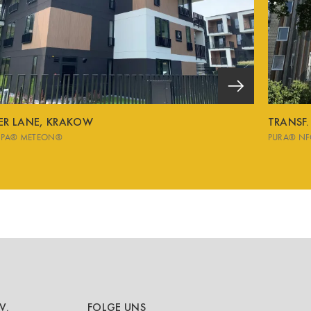
VER LANE, KRAKOW
TRANSF.
SPA® METEON®
PURA® NF
V.
FOLGE UNS