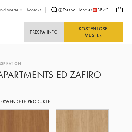
und Werte
Kontakt
Trespa Händler
DE/CH
KOSTENLOSE
TRESPA.INFO
MUSTER
NSPIRATION
APARTMENTS ED ZAFIRO
ERWENDETE PRODUKTE