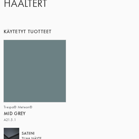
HAALTERT
TÄMÄ RYHMÄ | TRESPA INTERNATIONAL
KÄYTETYT TUOTTEET
Trespa® Meteon®
MID GREY
A21.5.1
SATIINI
TILAA NÄYTE