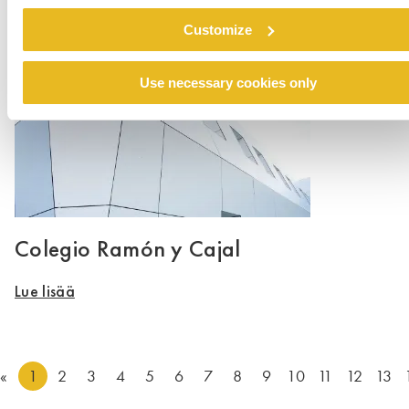
Lue lisää
Customize
Use necessary cookies only
Colegio Ramón y Cajal
Lue lisää
«
1
2
3
4
5
6
7
8
9
10
11
12
13