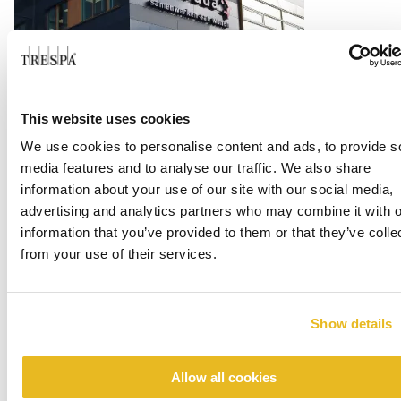
Office Centrada
This website uses cookies
Lue lisää
We use cookies to personalise content and ads, to provide s
media features and to analyse our traffic. We also share
information about your use of our site with our social media,
advertising and analytics partners who may combine it with o
information that you’ve provided to them or that they’ve colle
from your use of their services.
Show details
Renovation emergency shelter Stein
Allow all cookies