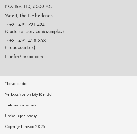
P.O. Box 110, 6000 AC
Weert, The Netherlands
T:
+31 495 721 424
(Customer service & samples)
T:
+31 495 458 358
(Headquarters)
E:
info@trespa.com
Yleiset ehdot
Verkkosivuston käyttöehdot
Tietosuojakäytäntö
Urakoitsijan pääsy
Copyright Trespa 2026