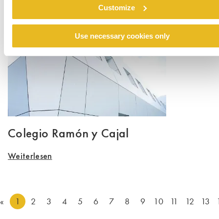
Weiterlesen
Customize
Use necessary cookies only
Colegio Ramón y Cajal
Weiterlesen
«
1
2
3
4
5
6
7
8
9
10
11
12
13