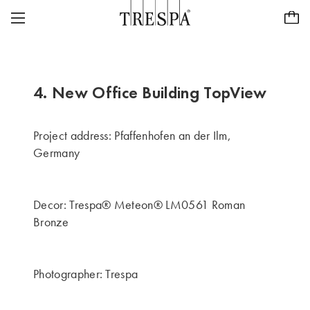
Trespa
PŁYTY FASADOWE
SIDINGI ELEWACYJNE
TRESPA® METEON®
4. New Office Building TopView
PŁYTY WEWNĘTRZNE
PURA® NFC
INSPIRACJI
Project address: Pfaffenhofen an der Ilm,
TRESPA® TOPLAB®
Germany
ZRÓWNOWAŻONY ROZWÓJ
PROJEKTY
CASE STUDIES
KARIERA
Decor: Trespa® Meteon® LM0561 Roman
NASZA WIZJA I WARTOŚCI
Bronze
PURA® NFC VISUALISER
KONTAKT
ABOUT US
Znajdź dystrybutora
PL/PL
Photographer: Trespa
HISTORIA
KONCENTRACJA NA JAKOŚCI