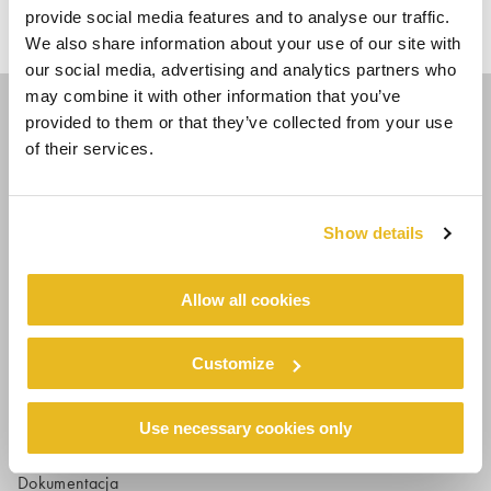
Project of the
4. New Office Building
provide social media features and to analyse our traffic.
Home
year 2021
TopView
We also share information about your use of our site with
our social media, advertising and analytics partners who
may combine it with other information that you’ve
provided to them or that they’ve collected from your use
of their services.
PODĄŻAJ ZA NAMI
Show details
COUNTRY - LANGUAGE
Allow all cookies
PL/PL
Customize
SPÓŁKA
Zrównoważony rozwój
Use necessary cookies only
Historia
Dokumentacja