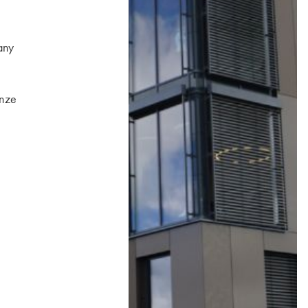
w
any
nze