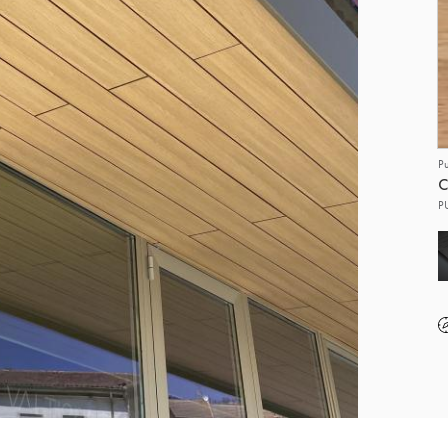
P
C
P