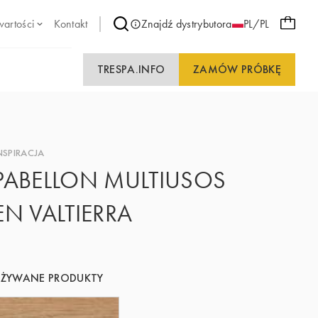
wartości
Kontakt
Znajdź dystrybutora
PL/PL
TRESPA.INFO
ZAMÓW PRÓBKĘ
NSPIRACJA
PABELLON MULTIUSOS
EN VALTIERRA
UŻYWANE PRODUKTY