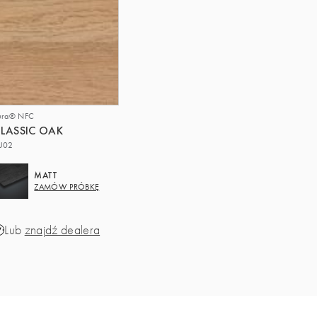
ura® NFC
LASSIC OAK
U02
MATT
ZAMÓW PRÓBKĘ
Lub
znajdź dealera