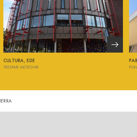
CULTURA, EDE
PA
TRESPA® METEON®
PUR
IERRA