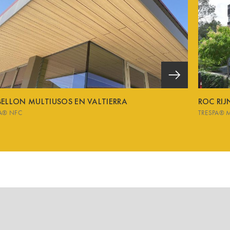
BELLON MULTIUSOS EN VALTIERRA
ROC RIJ
A® NFC
TRESPA® 